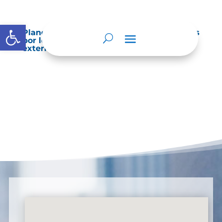
Abrir barra de herramientas
Planes de Mejoramiento vigentes exigidos
por los entes de control o auditoría
externos o internos.