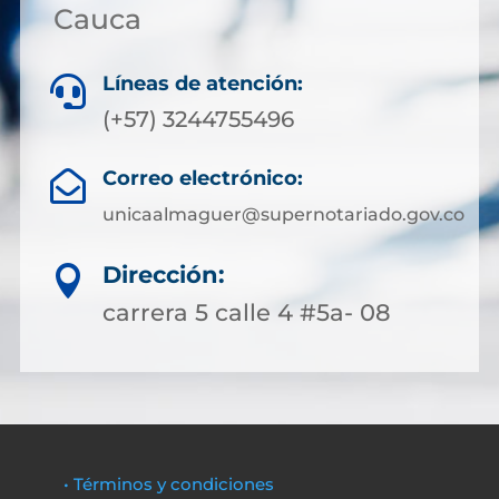
Cauca
Líneas de atención:

(+57) 3244755496
Correo electrónico:

unicaalmaguer@supernotariado.gov.co
Dirección:

carrera 5 calle 4 #5a- 08
• Términos y condiciones