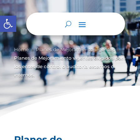
Abrir barra de herramientas
Home
Planes de Mejoramiento vigentes
9
9
Planes de Mejoramiento vigentes exigidos por
los entes de control o auditoría externos o
internos.
Planes de