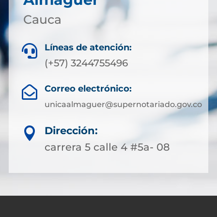
Cauca
Líneas de atención:

(+57) 3244755496
Correo electrónico:

unicaalmaguer@supernotariado.gov.co
Dirección:

carrera 5 calle 4 #5a- 08