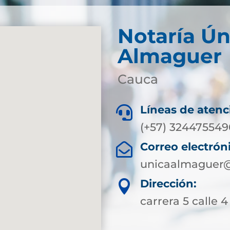
Notaría Ún
Almaguer
Cauca
Líneas de atenc

(+57) 324475549
Correo electrón

unicaalmaguer@
Dirección:

carrera 5 calle 