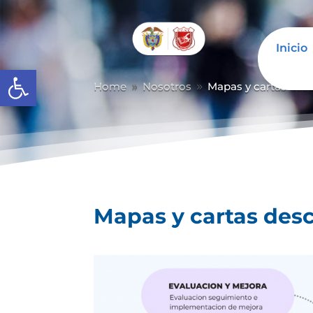
Inicio
Abrir barra de herramientas
Home
Nosotros
Mapas y cartas desc
9
9
Mapas y cartas desc