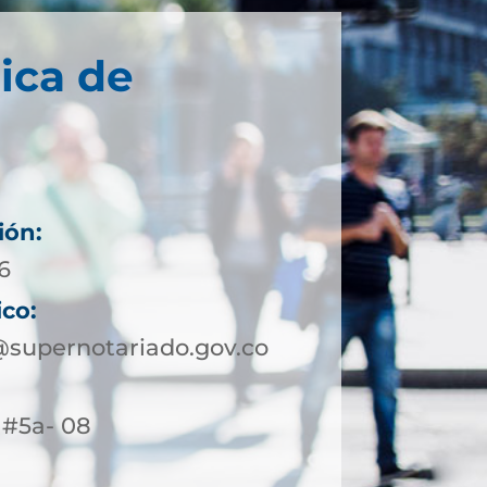
ica de
ión:
6
ico:
supernotariado.gov.co
4 #5a- 08