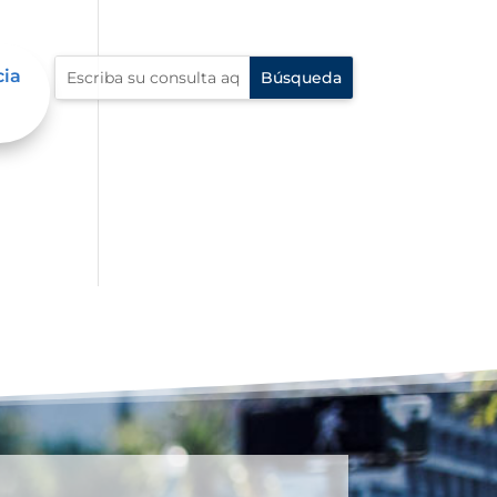
cia
í