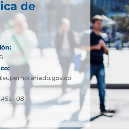
ica de
ión:
6
ico:
supernotariado.gov.co
4 #5a- 08