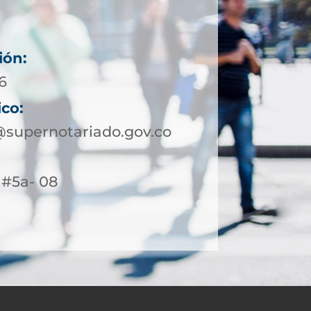
ión:
6
ico:
supernotariado.gov.co
4 #5a- 08