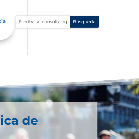
cia
ica de