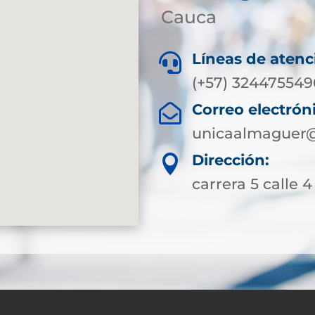
Cauca
Líneas de atenc

(+57) 324475549
Correo electrón

unicaalmaguer@
Dirección:

carrera 5 calle 