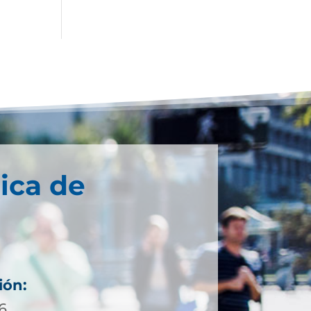
ica de
ión:
6