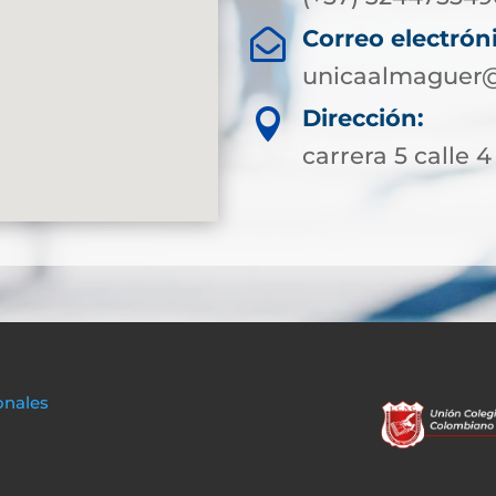
Correo electrón

unicaalmaguer@
Dirección:

carrera 5 calle 
onales