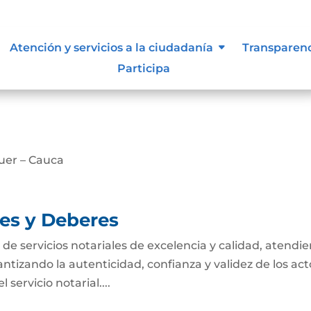
tivas de los procesos
Atención y servicios a la ciudadanía
Transparen
Participa
scarga
uer – Cauca
nes y Deberes
n de servicios notariales de excelencia y calidad, atendi
antizando la autenticidad, confianza y validez de los act
servicio notarial....