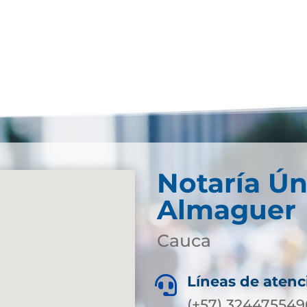
Notaría Ún
Almaguer
Cauca
Líneas de atenc

(+57) 324475549