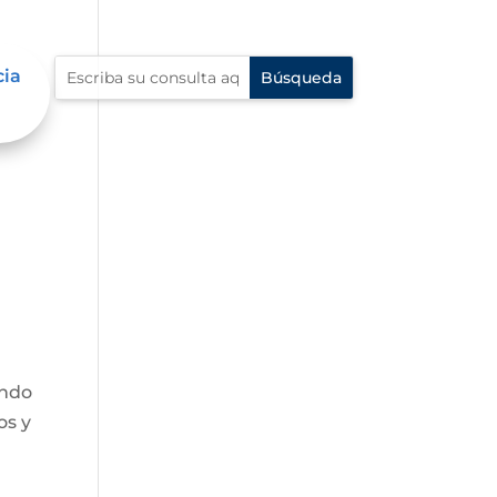
cia
endo
os y