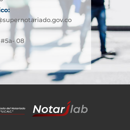
ico:
supernotariado.gov.co
4 #5a- 08