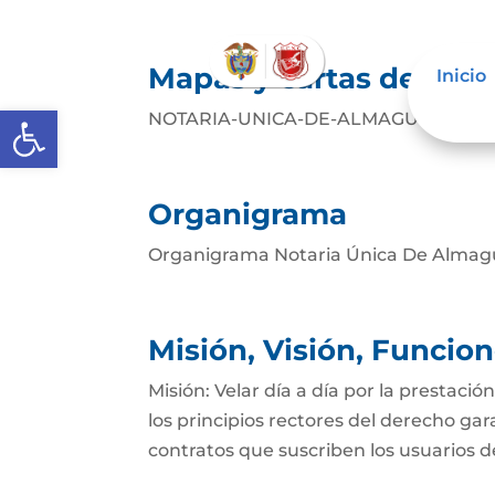
Mapas y cartas descrip
Inicio
Abrir barra de herramientas
NOTARIA-UNICA-DE-ALMAGUER-PRDe
Organigrama
Organigrama Notaria Única De Almag
Misión, Visión, Funcio
Misión: Velar día a día por la prestació
los principios rectores del derecho gar
contratos que suscriben los usuarios del 