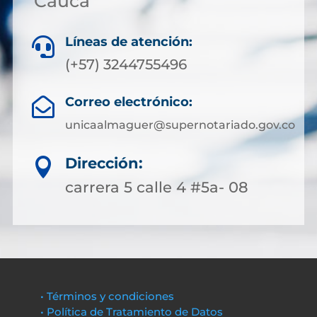
Cauca
Líneas de atención:

(+57) 3244755496
Correo electrónico:

unicaalmaguer@supernotariado.gov.co
Dirección:

carrera 5 calle 4 #5a- 08
• Términos y condiciones
• Política de Tratamiento de Datos