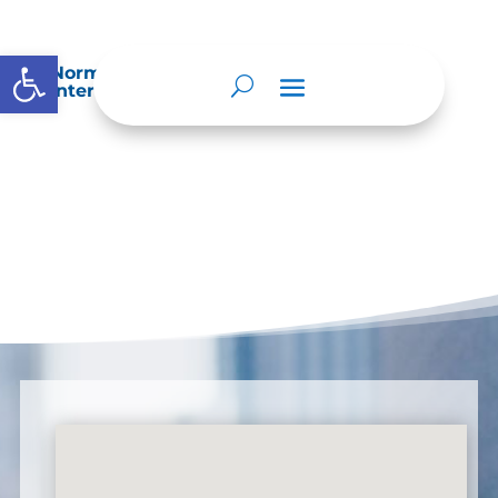
Abrir barra de herramientas
Normatividad especial que les aplique de
interés.