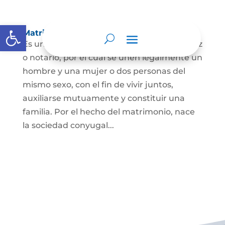
Abrir barra de herramientas
Matrimonio Civil
Es un contrato solemne celebrado ante juez
o notario, por el cual se unen legalmente un
hombre y una mujer o dos personas del
mismo sexo, con el fin de vivir juntos,
auxiliarse mutuamente y constituir una
familia. Por el hecho del matrimonio, nace
la sociedad conyugal...