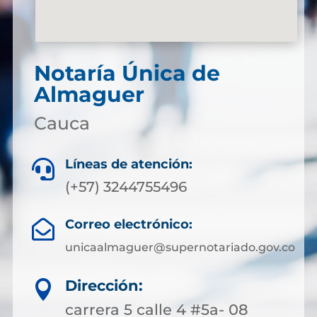
Notaría Única de
Almaguer
Cauca
Líneas de atención:

(+57) 3244755496
Correo electrónico:

unicaalmaguer@supernotariado.gov.co
Dirección:

carrera 5 calle 4 #5a- 08