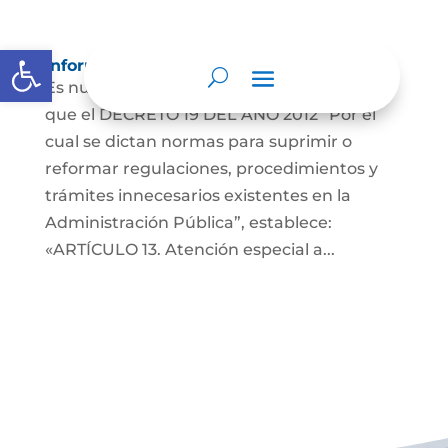
Abrir barra de herramientas
Información para Mujeres.
Es nuestro deber informar a la comunidad
que el DECRETO 19 DEL AÑO 2012 “Por el
cual se dictan normas para suprimir o
reformar regulaciones, procedimientos y
trámites innecesarios existentes en la
Administración Pública”, establece:
«ARTÍCULO 13. Atención especial a...