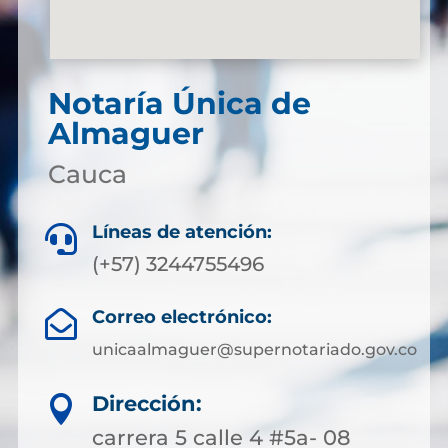
Notaría Única de
Almaguer
Cauca
Líneas de atención:

(+57) 3244755496
Correo electrónico:

unicaalmaguer@supernotariado.gov.co
Dirección:

carrera 5 calle 4 #5a- 08