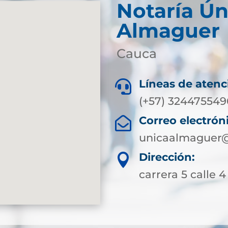
Notaría Ún
Almaguer
Cauca
Líneas de atenc

(+57) 324475549
Correo electrón

unicaalmaguer@
Dirección:

carrera 5 calle 