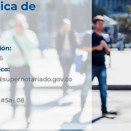
ica de
ión:
6
ico:
supernotariado.gov.co
4 #5a- 08