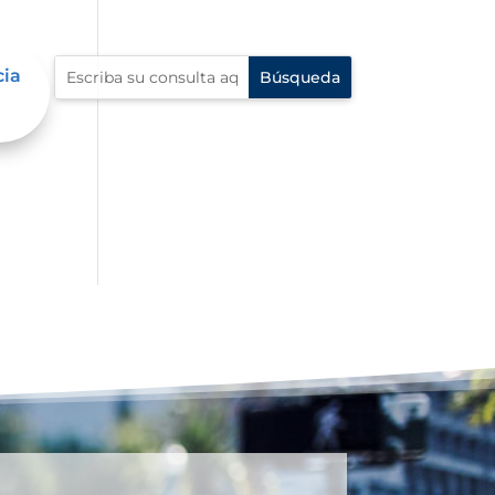
cia
én