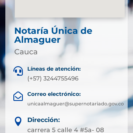
Notaría Única de
Almaguer
Cauca
Líneas de atención:

(+57) 3244755496
Correo electrónico:

unicaalmaguer@supernotariado.gov.co
Dirección:

carrera 5 calle 4 #5a- 08