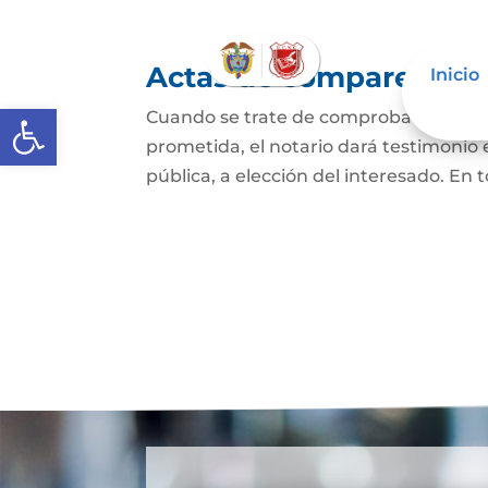
Actas de comparecencia
Inicio
Abrir barra de herramientas
Cuando se trate de comprobar que una 
prometida, el notario dará testimonio
pública, a elección del interesado. En t