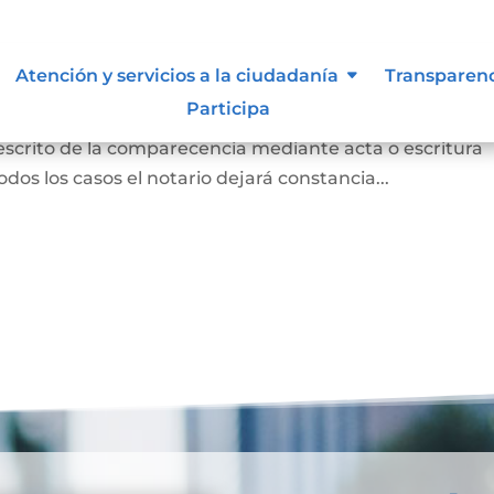
 para otorgar escritura pública
Atención y servicios a la ciudadanía
Transparen
Participa
persona concurrió a la notaría a otorgar una escritur
 escrito de la comparecencia mediante acta o escritura
odos los casos el notario dejará constancia...