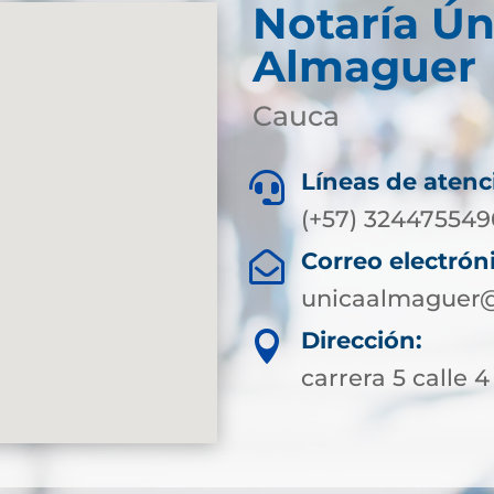
Notaría Ún
Almaguer
Cauca
Líneas de atenc

(+57) 324475549
Correo electrón

unicaalmaguer@
Dirección:

carrera 5 calle 