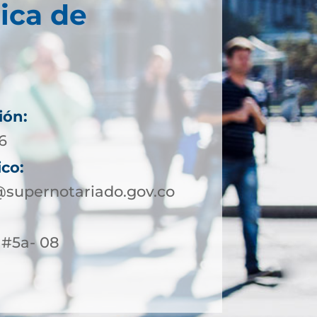
ica de
ión:
6
ico:
supernotariado.gov.co
4 #5a- 08