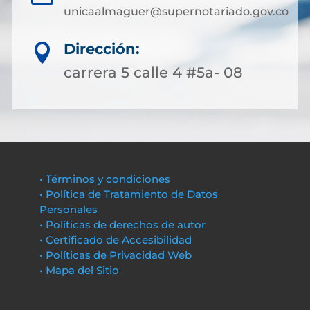
unicaalmaguer@supernotariado.gov.co
Dirección:

carrera 5 calle 4 #5a- 08
• Términos y condiciones
• Política de Tratamiento de Datos
Personales
• Políticas de derechos de autor
• Certificado de Accesibilidad
• Políticas de Privacidad Web
• Mapa del Sitio