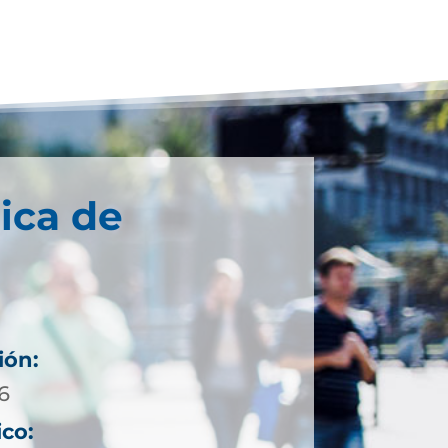
ica de
ión:
6
ico: