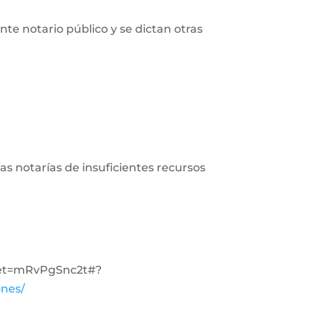
nte notario público y se dictan otras
 las notarías de insuficientes recursos
cret=mRvPgSnc2t#?
ones/