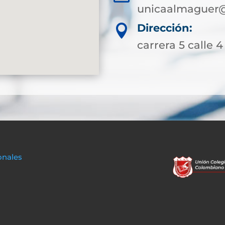
unicaalmaguer@
Dirección:

carrera 5 calle 
onales