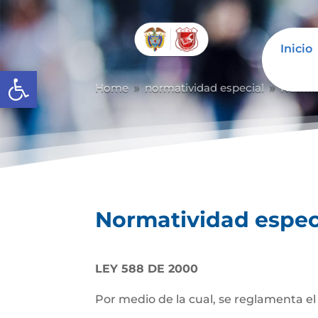
Inicio
Abrir barra de herramientas
Home
normatividad especial
Normat
9
9
Normatividad espec
LEY 588 DE 2000
Por medio de la cual, se reglamenta el e