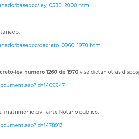
senado/basedoc/ley_0588_2000.html
otariado.
senado/basedoc/decreto_0960_1970.html
creto-ley número 1260 de 1970
y se dictan otras dispos
ewDocument.asp?id=1409947
el matrimonio civil ante Notario público.
wDocument.asp?id=1478913