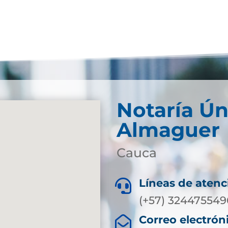
Notaría Ún
Almaguer
Cauca
Líneas de atenc

(+57) 324475549
Correo electrón
