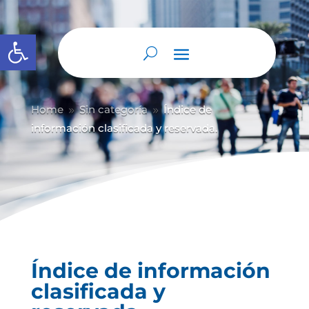
Abrir barra de herramientas
Home
Sin categoría
Índice de
9
9
información clasificada y reservada.
Índice de información
clasificada y