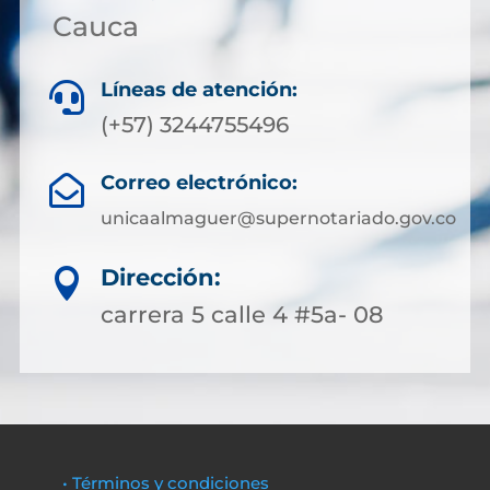
Cauca
Líneas de atención:

(+57) 3244755496
Correo electrónico:

unicaalmaguer@supernotariado.gov.co
Dirección:

carrera 5 calle 4 #5a- 08
• Términos y condiciones