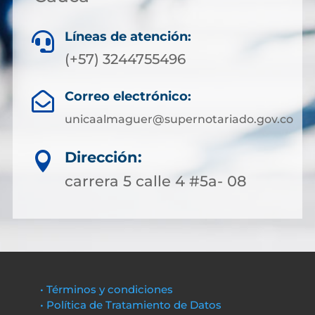
Líneas de atención:

(+57) 3244755496
Correo electrónico:

unicaalmaguer@supernotariado.gov.co
Dirección:

carrera 5 calle 4 #5a- 08
• Términos y condiciones
• Política de Tratamiento de Datos