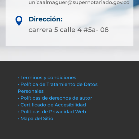
unicaalmaguer@supernotariado.gov.co
Dirección:

carrera 5 calle 4 #5a- 08
• Términos y condiciones
• Política de Tratamiento de Datos
Personales
• Políticas de derechos de autor
• Certificado de Accesibilidad
• Políticas de Privacidad Web
• Mapa del Sitio