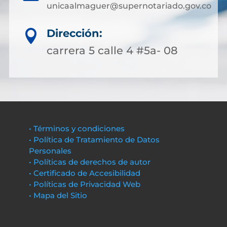
unicaalmaguer@supernotariado.gov.co
Dirección:

carrera 5 calle 4 #5a- 08
• Términos y condiciones
• Política de Tratamiento de Datos
Personales
• Políticas de derechos de autor
• Certificado de Accesibilidad
• Políticas de Privacidad Web
• Mapa del Sitio