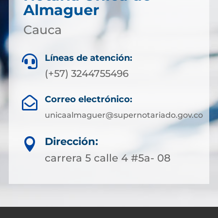
Almaguer
Cauca
Líneas de atención:

(+57) 3244755496
Correo electrónico:

unicaalmaguer@supernotariado.gov.co
Dirección:

carrera 5 calle 4 #5a- 08